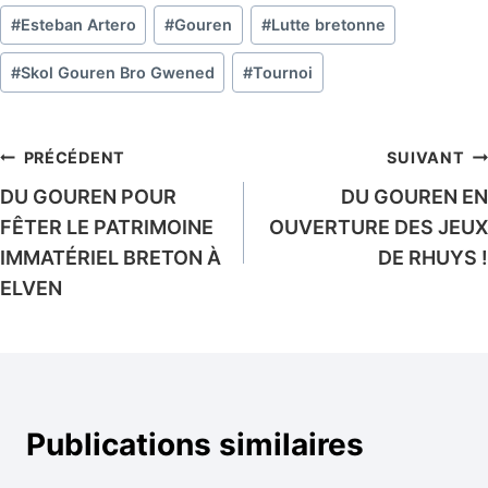
la
#
Esteban Artero
#
Gouren
#
Lutte bretonne
publication :
#
Skol Gouren Bro Gwened
#
Tournoi
Navigation
PRÉCÉDENT
SUIVANT
DU GOUREN POUR
DU GOUREN EN
de
FÊTER LE PATRIMOINE
OUVERTURE DES JEUX
l’article
IMMATÉRIEL BRETON À
DE RHUYS !
ELVEN
Publications similaires