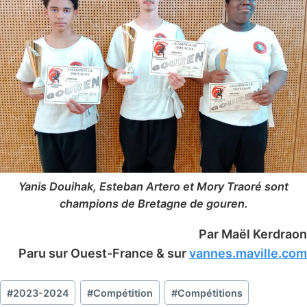
Yanis Douihak, Esteban Artero et Mory Traoré sont
champions de Bretagne de gouren.
Par Maël Kerdraon
Paru sur Ouest-France & sur
vannes.maville.com
Étiquettes
#
2023-2024
#
Compétition
#
Compétitions
de