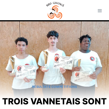
Aller
au
contenu
RÉSULTATS COMPÉTITIONS
TROIS VANNETAIS SONT