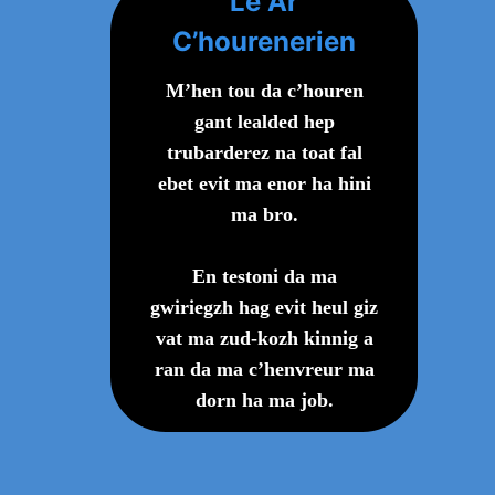
Le Ar
C’hourenerien
M’hen tou da c’houren
gant lealded hep
trubarderez na toat fal
ebet evit ma enor ha hini
ma bro.
En testoni da ma
gwiriegzh hag evit heul giz
vat ma zud-kozh kinnig a
ran da ma c’henvreur ma
dorn ha ma job.