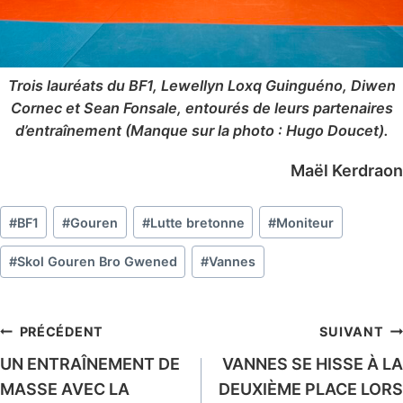
Trois lauréats du BF1, Lewellyn Loxq Guinguéno, Diwen
Cornec et Sean Fonsale, entourés de leurs partenaires
d’entraînement (Manque sur la photo : Hugo Doucet).
Maël Kerdraon
Étiquettes
#
BF1
#
Gouren
#
Lutte bretonne
#
Moniteur
de
la
#
Skol Gouren Bro Gwened
#
Vannes
publication :
Navigation
PRÉCÉDENT
SUIVANT
UN ENTRAÎNEMENT DE
VANNES SE HISSE À LA
de
MASSE AVEC LA
DEUXIÈME PLACE LORS