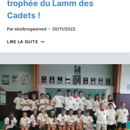
trophée du Lamm des
Cadets !
Par
skolbrogwened
20/11/2022
DIWEN
LIRE LA SUITE
CORNEC
REMPORTE
LE
TROPHÉE
DU
LAMM
DES
CADETS
!