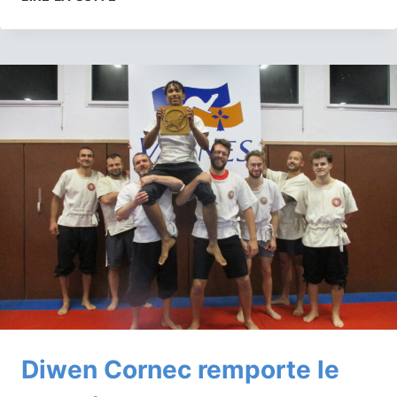
ESTEBAN
ARTERO
ET
TOM
SALOU,
VAINQUEURS
DE
LA
COUPE
DES
JEUNES
2021-
2022
Diwen Cornec remporte le