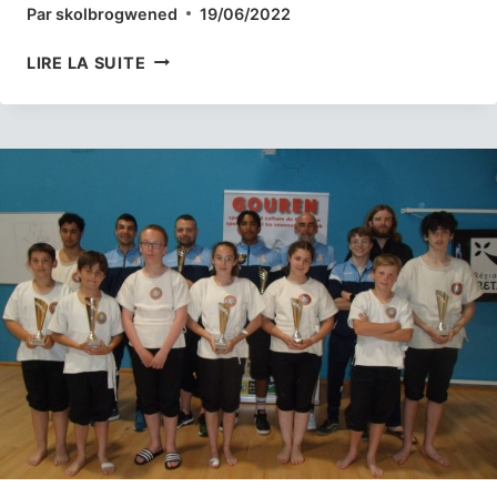
Par
skolbrogwened
19/06/2022
TOURNOI
LIRE LA SUITE
DU
COLLÈGE
SAINTE-
MARIE,
SARZEAU