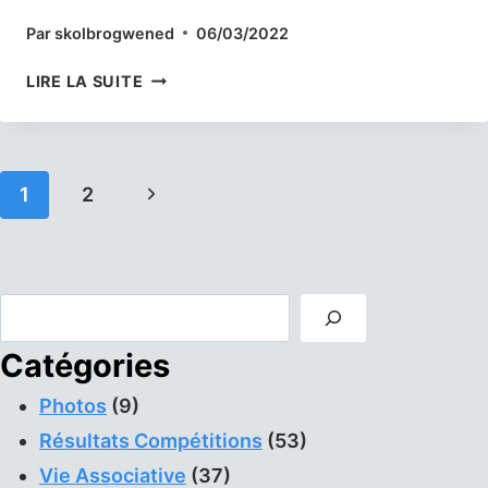
Par
skolbrogwened
06/03/2022
DEUXIÈME
LIRE LA SUITE
JOURNÉE
DU
CHALLENGE
DE
Navigation
Page
1
2
BRETAGNE
JEUNES
de
suivante
PAR
page
EQUIPES.
Rechercher
Catégories
Photos
(9)
Résultats Compétitions
(53)
Vie Associative
(37)