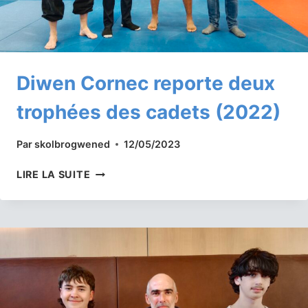
Diwen Cornec reporte deux
trophées des cadets (2022)
Par
skolbrogwened
12/05/2023
DIWEN
LIRE LA SUITE
CORNEC
REPORTE
DEUX
TROPHÉES
DES
CADETS
(2022)