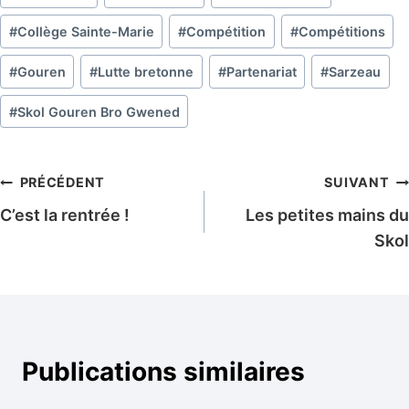
de
la
#
Collège Sainte-Marie
#
Compétition
#
Compétitions
publication :
#
Gouren
#
Lutte bretonne
#
Partenariat
#
Sarzeau
#
Skol Gouren Bro Gwened
Navigation
PRÉCÉDENT
SUIVANT
C’est la rentrée !
Les petites mains du
de
Skol
l’article
Publications similaires