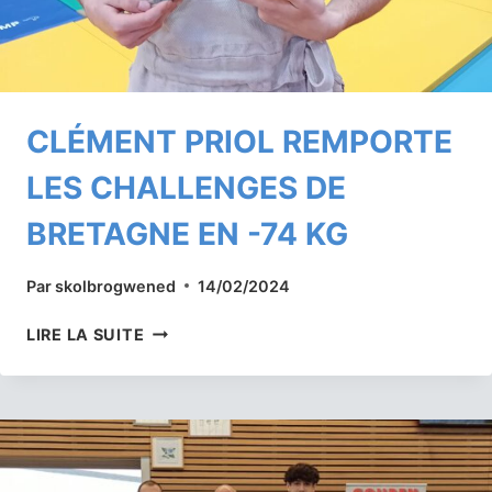
CLÉMENT PRIOL REMPORTE
LES CHALLENGES DE
BRETAGNE EN -74 KG
Par
skolbrogwened
14/02/2024
CLÉMENT
LIRE LA SUITE
PRIOL
REMPORTE
LES
CHALLENGES
DE
BRETAGNE