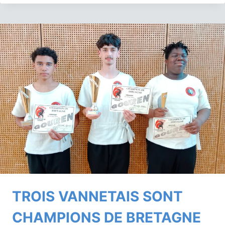
ET
ESTEBAN
ARTERO
REMPORTENT
LE
TOURNOI
DE
LA
FORÊT-
FOUESNANT
TROIS VANNETAIS SONT
CHAMPIONS DE BRETAGNE