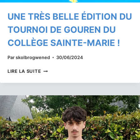
UNE TRÈS BELLE ÉDITION DU
TOURNOI DE GOUREN DU
COLLÈGE SAINTE-MARIE !
Par
skolbrogwened
30/06/2024
UNE
LIRE LA SUITE
TRÈS
BELLE
ÉDITION
DU
TOURNOI
DE
GOUREN
DU
COLLÈGE