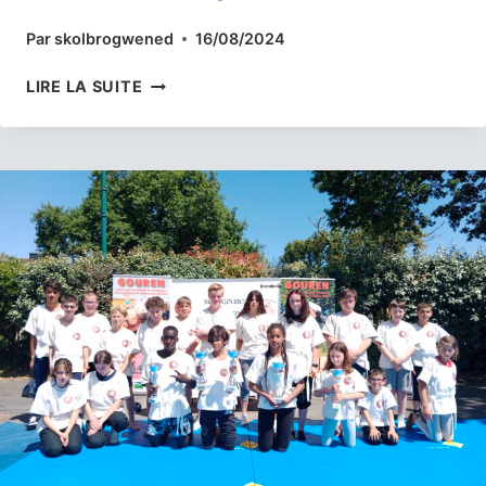
Par
skolbrogwened
16/08/2024
ESTEBAN
LIRE LA SUITE
ARTERO
REMPORTE
LE
TOURNOI
DE
BACK
HOLD
DU
FESTIVAL
INTERCELTIQUE
DE
LORIENT