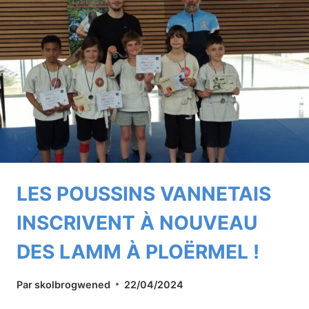
DE
BRETAGNE-
EST
!
LES POUSSINS VANNETAIS
INSCRIVENT À NOUVEAU
DES LAMM À PLOËRMEL !
Par
skolbrogwened
22/04/2024