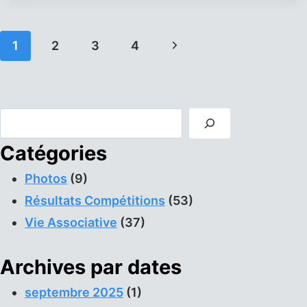
EN
PLEINE
FORME
Navigation
Page
1
2
3
4
de
suivante
page
Rechercher
Catégories
Photos
(9)
Résultats Compétitions
(53)
Vie Associative
(37)
Archives par dates
septembre 2025
(1)