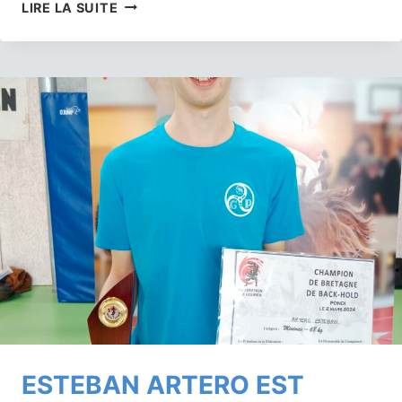
LES
LIRE LA SUITE
POUSSINS
VANNETAIS
INSCRIVENT
À
NOUVEAU
DES
LAMM
À
PLOËRMEL
!
ESTEBAN ARTERO EST