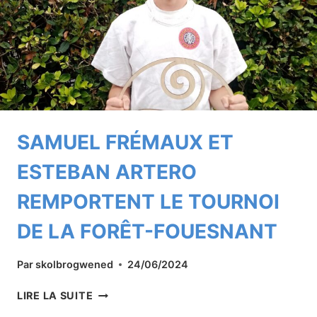
SAINTE-
MARIE
!
SAMUEL FRÉMAUX ET
ESTEBAN ARTERO
REMPORTENT LE TOURNOI
DE LA FORÊT-FOUESNANT
Par
skolbrogwened
24/06/2024
SAMUEL
LIRE LA SUITE
FRÉMAUX