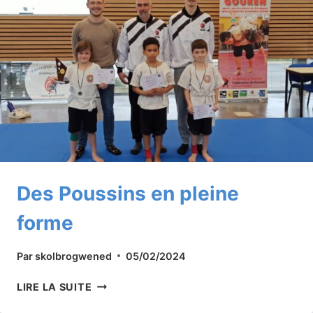
EN
-74
KG
Des Poussins en pleine
forme
Par
skolbrogwened
05/02/2024
DES
LIRE LA SUITE
POUSSINS