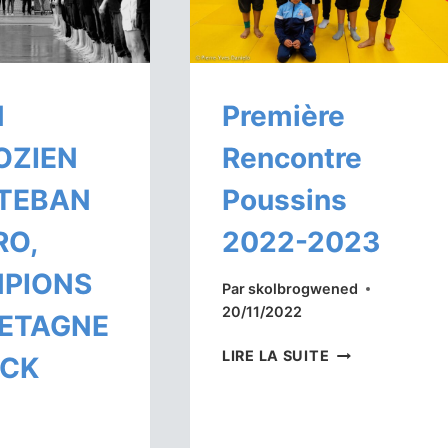
N
Première
OZIEN
Rencontre
STEBAN
Poussins
RO,
2022-2023
PIONS
Par
skolbrogwened
20/11/2022
RETAGNE
PREMIÈRE
LIRE LA SUITE
ACK
RENCONTRE
POUSSINS
2022-
2023