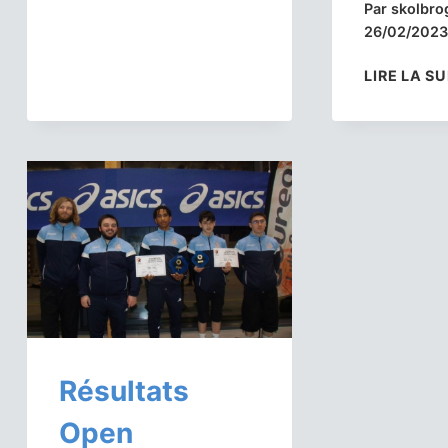
Par
skolbr
ARTERO
26/02/202
EST
CHAMPION
LIRE LA SU
DE
BRETAGNE
DE
BACK
HOLD
Résultats
Open