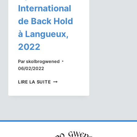
International
de Back Hold
à Langueux,
2022
Par
skolbrogwened
06/02/2022
RÉSULTATS
LIRE LA SUITE
OPEN
INTERNATIONAL
DE
BACK
HOLD
À
LANGUEUX,
2022