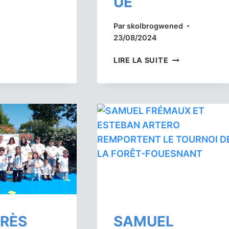
UE
Par
skolbrogwened
23/08/2024
DEUX
LIRE LA SUITE
VANNETAIS
SONT
CHAMPIONS
DU
TOURNOI
DE
GOUREN
DU
FESTIVAL
INTERCELTIQU
TRÈS
SAMUEL