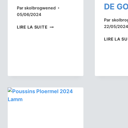
DE G
Par
skolbrogwened
05/06/2024
Par
skolbr
DU
22/05/202
LIRE LA SUITE
GOUREN
EN
LIRE LA SU
OUVERTURE
DES
JEUX
DE
RHUYS
!