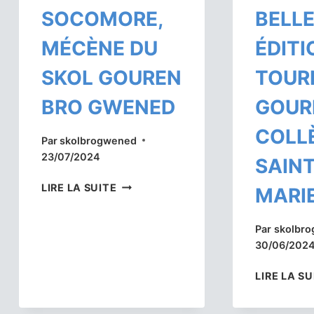
SOCOMORE,
BELL
MÉCÈNE DU
ÉDITI
SKOL GOUREN
TOUR
BRO GWENED
GOUR
COLL
Par
skolbrogwened
23/07/2024
SAIN
LA
LIRE LA SUITE
MARIE
SOCIÉTÉ
SOCOMORE,
Par
skolbr
MÉCÈNE
30/06/202
DU
SKOL
LIRE LA SU
GOUREN
BRO
GWENED