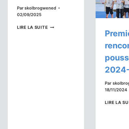
Par
skolbrogwened
02/09/2025
RENTRÉE
LIRE LA SUITE
Premi
2025-
2026
renco
pouss
2024
Par
skolbr
18/11/2024
LIRE LA SU