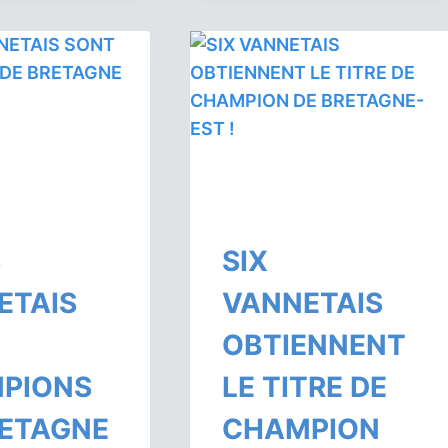
ÉDITION
ESTEBAN
DU
ARTERO
TOURNOI
REMPORTENT
DE
LE
GOUREN
TOURNOI
DU
DE
COLLÈGE
LA
SAINTE-
FORÊT-
MARIE
FOUESNANT
!
S
SIX
ETAIS
VANNETAIS
OBTIENNENT
PIONS
LE TITRE DE
RETAGNE
CHAMPION