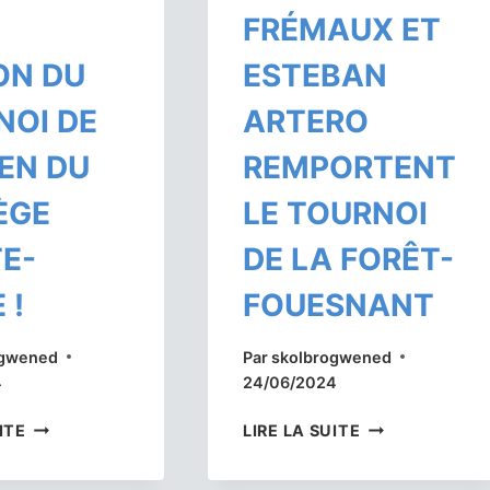
E
FRÉMAUX ET
ON DU
ESTEBAN
NOI DE
ARTERO
EN DU
REMPORTENT
ÈGE
LE TOURNOI
TE-
DE LA FORÊT-
 !
FOUESNANT
ogwened
Par
skolbrogwened
4
24/06/2024
UNE
SAMUEL
ITE
LIRE LA SUITE
TRÈS
FRÉMAUX
BELLE
ET