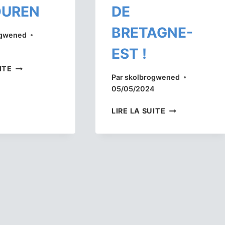
OUREN
DE
BRETAGNE-
ogwened
4
EST !
TROIS
ITE
Par
skolbrogwened
VANNETAIS
05/05/2024
SONT
CHAMPIONS
SIX
LIRE LA SUITE
DE
VANNETAIS
BRETAGNE
OBTIENNENT
DE
LE
GOUREN
TITRE
DE
CHAMPION
DE
BRETAGNE-
EST
!