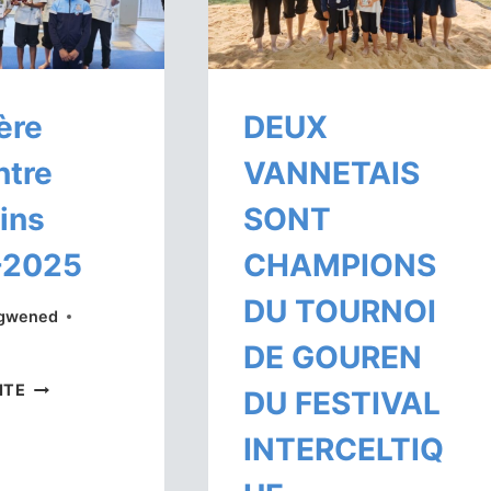
ère
DEUX
ntre
VANNETAIS
ins
SONT
-2025
CHAMPIONS
DU TOURNOI
ogwened
DE GOUREN
PREMIÈRE
ITE
DU FESTIVAL
RENCONTRE
POUSSINS
INTERCELTIQ
2024-
2025