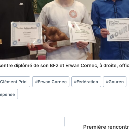
centre diplômé de son BF2 et Erwan Cornec, à droite, offici
Clément Priol
#
Erwan Cornec
#
Fédération
#
Gouren
mpense
Première rencont