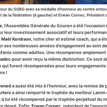
eur du SGBG avec sa médaille d’honneur au centre entouré
t de la fédération (à gauche) et Erwan Cornec, Président
e
, l’Assemblée Générale du Gouren a été l’occasio
 leur investissement associatif et leurs performan
r
Maël Kerdraon
, notre cher et estimé coach, qui a é
ur ses nombreuses années d’engagement au sein de 
enfants comme adultes. Une récompense amplement mé
gadec
pour avoir reçu la même distinction. Ce sont d
 qui furent récompensées pour leurs engagements
ns !
wened
a aussi été mis à l’honneur, avec la remise de 
rtero
a ainsi remporté le trophée du meilleur
Lamm
t à lui été récompensé par le trophée perpétuel du m
2e degré. Enfin,
Erwan Cornec
, président de l’associ