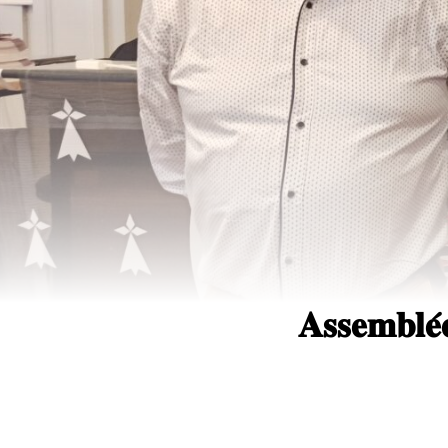
𝐀𝐬𝐬𝐞𝐦𝐛