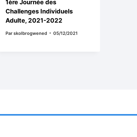
1ère Journée des
SIX 
Challenges Individuels
OBTI
Adulte, 2021-2022
CHA
EST !
Par
skolbrogwened
05/12/2021
Par
sk