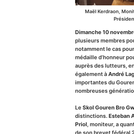
Maël Kerdraon, Monit
Présiden
Dimanche 10 novembr
plusieurs membres pour
notamment le cas pou
médaille d’honneur po
auprès des lutteurs, 
également à
André La
importantes du Gouren
nombreuses génératio
Le
Skol Gouren Bro G
distinctions.
Esteban A
Priol
, moniteur, a quan
de son brevet fédéral 