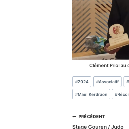
Clément Priol au 
Étiquettes
#
2024
#
Associatif
#
de
la
#
Maël Kerdraon
#
Réco
publication :
Navigation
PRÉCÉDENT
Stage Gouren / Judo