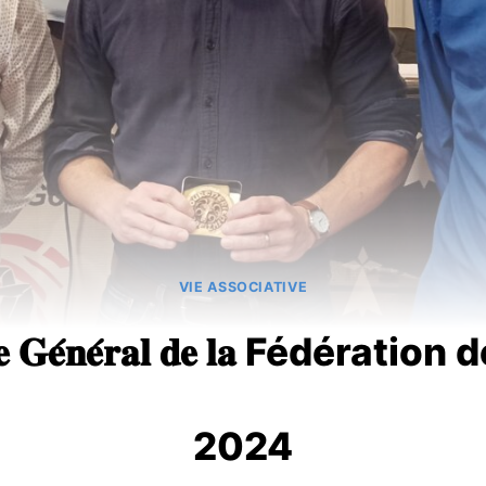
VIE ASSOCIATIVE
𝐞́𝐞 𝐆𝐞́𝐧𝐞́𝐫𝐚𝐥 𝐝𝐞 𝐥𝐚 Fédéra
2024