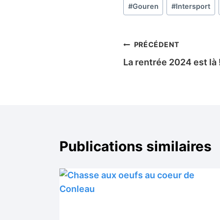
Étiquettes
#
Gouren
#
Intersport
de
la
publication :
Navigation
PRÉCÉDENT
La rentrée 2024 est là 
de
l’article
Publications similaires