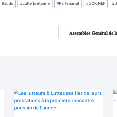
#
Judo
#
Lutte bretonne
#
Partenariat
#
UCK NEF
#
U
!
𝐀𝐬𝐬𝐞𝐦𝐛𝐥𝐞́𝐞 𝐆𝐞́𝐧𝐞́𝐫