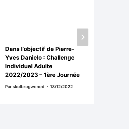
Dans l’objectif de Pierre-
DEU
Yves Danielo : Challenge
REM
Individuel Adulte
DE G
2022/2023 – 1ère Journée
Par
sk
Par
skolbrogwened
18/12/2022