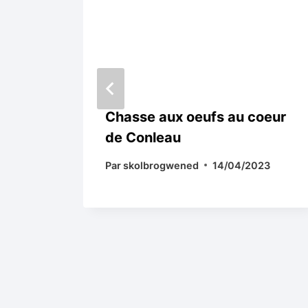
s
Chasse aux oeufs au coeur
de Conleau
22
Par
skolbrogwened
14/04/2023