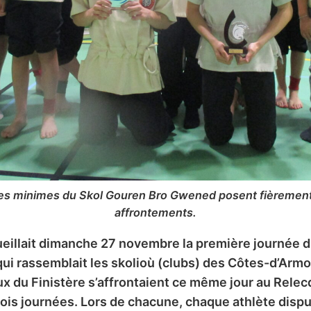
les minimes du Skol Gouren Bro Gwened posent fièrement
affrontements.
cueillait dimanche 27 novembre la première journée
i rassemblait les skolioù (clubs) des Côtes-d’Armor,
x du Finistère s’affrontaient ce même jour au Relecq-
ois journées. Lors de chacune, chaque athlète dispu