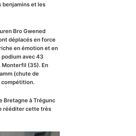
s benjamins et les
Gouren Bro Gwened
ont déplacés en force
riche en émotion et en
u podium avec 43
 Monterfil (35). En
 Lamm (chute de
a compétition.
de Bretagne à Trégunc
 rééditer cette très