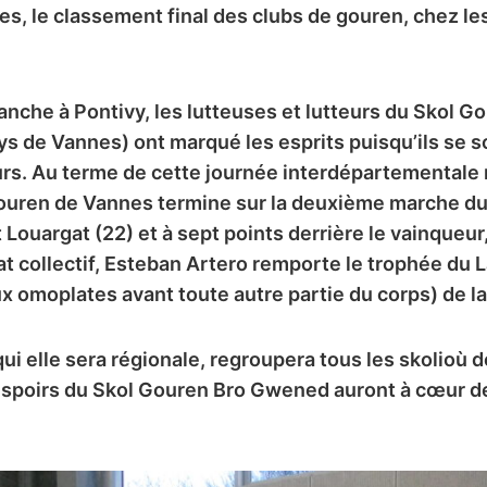
ées, le classement final des clubs de gouren, chez le
nche à Pontivy, les lutteuses et lutteurs du Skol 
s de Vannes) ont marqué les esprits puisqu’ils se s
rs. Au terme de cette journée interdépartementale 
gouren de Vannes termine sur la deuxième marche d
 Louargat (22) et à sept points derrière le vainqueur,
tat collectif, Esteban Artero remporte le trophée du
ux omoplates avant toute autre partie du corps) de l
ui elle sera régionale, regroupera tous les skolioù 
s espoirs du Skol Gouren Bro Gwened auront à cœur de