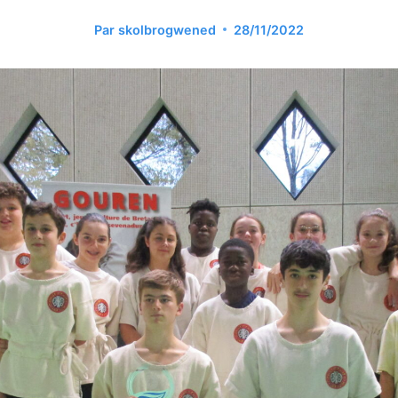
Par
skolbrogwened
28/11/2022